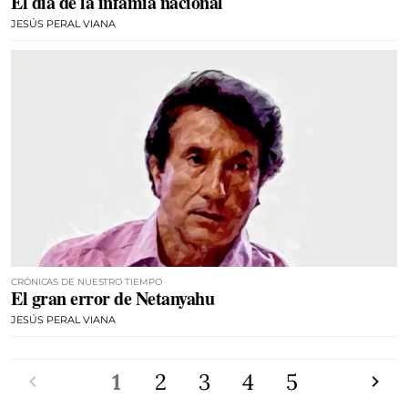
El día de la infamia nacional
JESÚS PERAL VIANA
CRÓNICAS DE NUESTRO TIEMPO
El gran error de Netanyahu
JESÚS PERAL VIANA
Anterior
1
2
3
4
5
Siguien