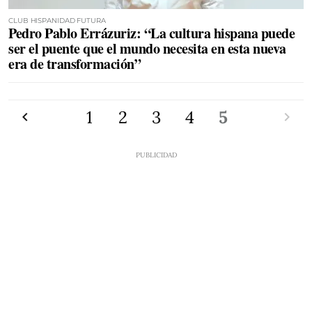
CLUB HISPANIDAD FUTURA
Pedro Pablo Errázuriz: “La cultura hispana puede
ser el puente que el mundo necesita en esta nueva
era de transformación”
Anterior
1
2
3
4
5
Siguien