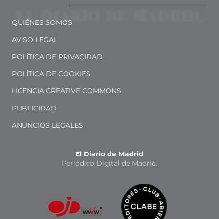
QUIÉNES SOMOS
AVISO LEGAL
POLÍTICA DE PRIVACIDAD
POLÍTICA DE COOKIES
LICENCIA CREATIVE COMMONS
PUBLICIDAD
ANUNCIOS LEGALES
El Diario de Madrid
Periódico Digital de Madrid.