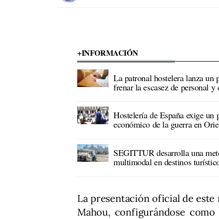
+INFORMACIÓN
La patronal hostelera lanza un 
frenar la escasez de personal y 
Hostelería de España exige un p
económico de la guerra en Ori
SEGITTUR desarrolla una meto
multimodal en destinos turístic
La presentación oficial de este
Mahou, configurándose como u