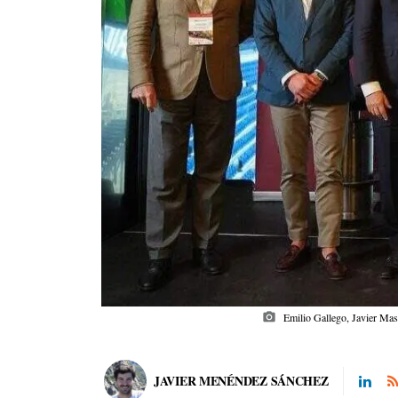
photo_camera
Emilio Gallego, Javier Mas
JAVIER MENÉNDEZ SÁNCHEZ