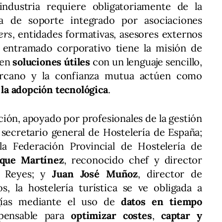
ndustria requiere obligatoriamente de la
a de soporte integrado por asociaciones
ers
, entidades formativas, asesores externos
 entramado corporativo tiene la misión de
 en
soluciones útiles
con un lenguaje sencillo,
rcano y la confianza mutua actúen como
r la adopción tecnológica
.
ión, apoyado por profesionales de la gestión
, secretario general de Hostelería de España;
la Federación Provincial de Hostelería de
ique Martínez
, reconocido chef y director
s Reyes; y
Juan José Muñoz
, director de
, la hostelería turística se ve obligada a
ogías mediante el uso de
datos en tiempo
spensable para
optimizar costes
,
captar y