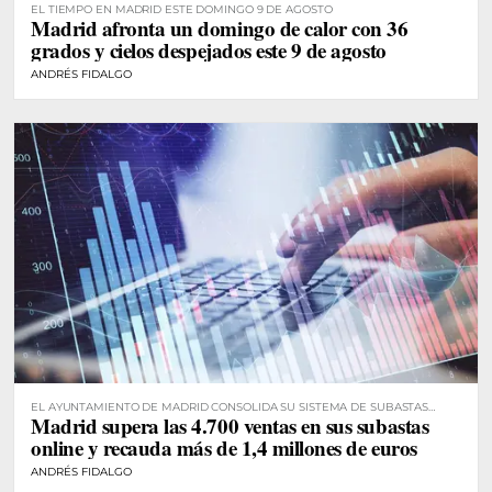
EL TIEMPO EN MADRID ESTE DOMINGO 9 DE AGOSTO
Madrid afronta un domingo de calor con 36
grados y cielos despejados este 9 de agosto
ANDRÉS FIDALGO
EL AYUNTAMIENTO DE MADRID CONSOLIDA SU SISTEMA DE SUBASTAS
Madrid supera las 4.700 ventas en sus subastas
DIGITALES
online y recauda más de 1,4 millones de euros
ANDRÉS FIDALGO