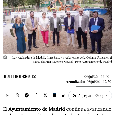
photo_camera
La vicealcaldesa de Madrid, Inma Sanz, visita las obras de la Colonia Urpisa, en el
marco del Plan Regenera Madrid - Foto Ayuntamiento de Madrid
RUTH RODRÍGUEZ
06/jul/26
- 12:50
Actualizado:
06/jul/26 - 12:50
Agregar a Google
El
Ayuntamiento de Madrid
continúa avanzando