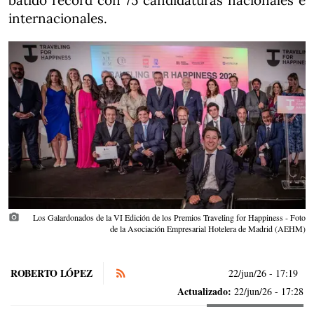
batido récord con 75 candidaturas nacionales e
internacionales.
photo_camera
Los Galardonados de la VI Edición de los Premios Traveling for Happiness - Foto
de la Asociación Empresarial Hotelera de Madrid (AEHM)
ROBERTO LÓPEZ
22/jun/26
- 17:19
Actualizado:
22/jun/26 - 17:28