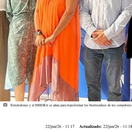
photo_camera
Torrelodones y el IMIDRA se alían para transformar los biorresiduos de los comedores 
Actualizado:
22/jun/26
- 11:17
22/jun/26 - 11:1