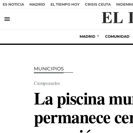
ES NOTICIA
MADRID
EL TIEMPO HOY
CRISIS CEUTA
INDEMNI
menu
MADRID
COMUNIDAD
MUNICIPIOS
Ciempozuelos
La piscina mu
permanece cerr