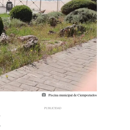
photo_camera
Piscina municipal de Ciempozuelos
9