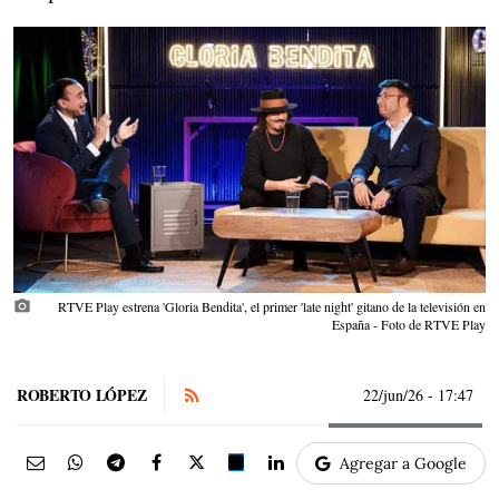
photo_camera
RTVE Play estrena 'Gloria Bendita', el primer 'late night' gitano de la televisión en
España - Foto de RTVE Play
ROBERTO LÓPEZ
22/jun/26
- 17:47
Agregar a Google