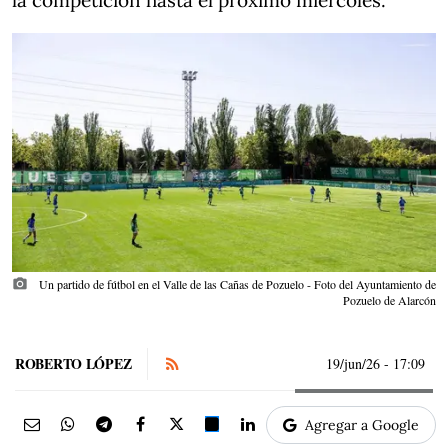
la competición hasta el próximo miércoles.
photo_camera
Un partido de fútbol en el Valle de las Cañas de Pozuelo - Foto del Ayuntamiento de
Pozuelo de Alarcón
ROBERTO LÓPEZ
19/jun/26
- 17:09
Agregar a Google