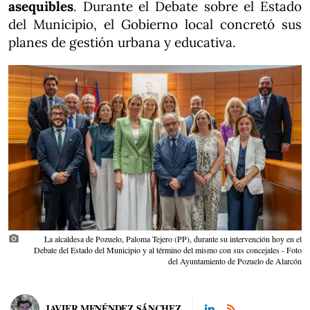
asequibles
. Durante el Debate sobre el Estado
del Municipio, el Gobierno local concretó sus
planes de gestión urbana y educativa.
photo_camera
La alcaldesa de Pozuelo, Paloma Tejero (PP), durante su intervención hoy en el
Debate del Estado del Municipio y al término del mismo con sus concejales - Foto
del Ayuntamiento de Pozuelo de Alarcón
JAVIER MENÉNDEZ SÁNCHEZ