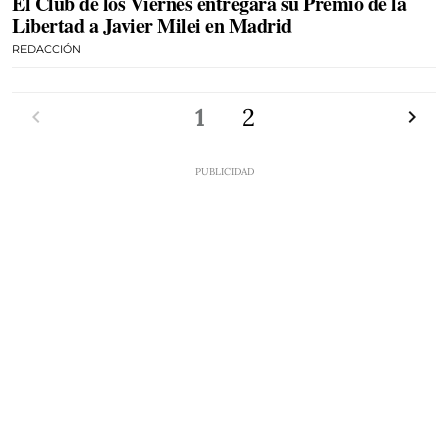
El Club de los Viernes entregará su Premio de la
Libertad a Javier Milei en Madrid
REDACCIÓN
Anterior
1
2
Siguien