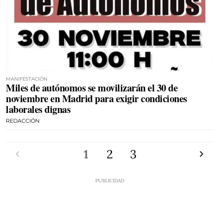
MANIFESTACIÓN
Miles de autónomos se movilizarán el 30 de
noviembre en Madrid para exigir condiciones
laborales dignas
REDACCIÓN
Anterior
1
2
3
Siguien