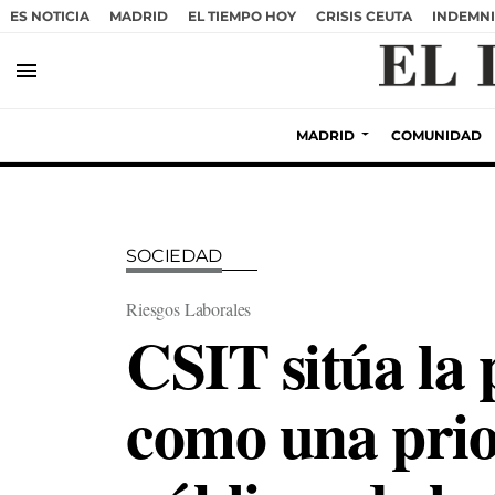
ES NOTICIA
MADRID
EL TIEMPO HOY
CRISIS CEUTA
INDEMNI
menu
MADRID
COMUNIDAD
SOCIEDAD
Riesgos Laborales
CSIT sitúa la 
como una prio