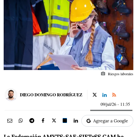
photo_camera
Riesgos laborales
DIEGO DOMINGO RODRÍGUEZ
09/jul/26
- 11:35
Agregar a Google
La Federación AMYTS-SAE-SIETeSS CAM ha