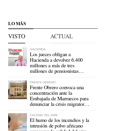
LO MÁS
VISTO
ACTUAL
HACIENDA
Los jueces obligan a
Hacienda a devolver 6.400
millones a más de tres
millones de pensionistas
mutualistas
FRENTE OBRERO
Frente Obrero convoca una
concentración ante la
Embajada de Marruecos para
denunciar la crisis migratoria
en Ceuta
CALIDAD DEL AIRE
El humo de los incendios y la
intrusión de polvo africano