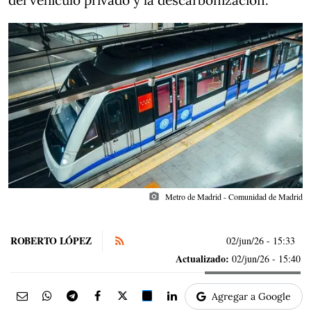
del vehículo privado y la descarbonización.
photo_camera
Metro de Madrid - Comunidad de Madrid
ROBERTO LÓPEZ
02/jun/26
- 15:33
Actualizado:
02/jun/26 - 15:40
Agregar a Google