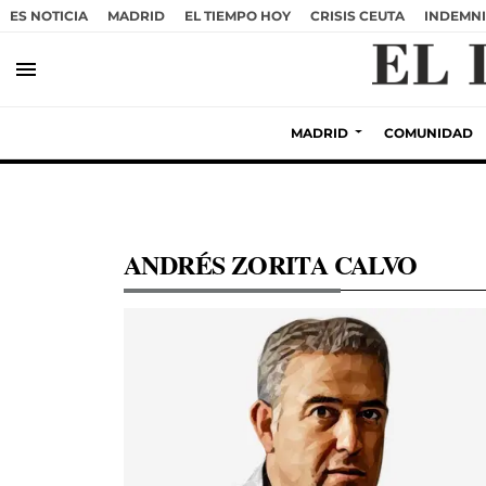
ES NOTICIA
MADRID
EL TIEMPO HOY
CRISIS CEUTA
INDEMNI
menu
MADRID
COMUNIDAD
ANDRÉS ZORITA CALVO