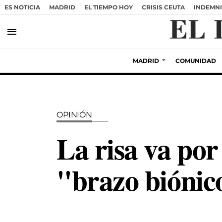
ES NOTICIA
MADRID
EL TIEMPO HOY
CRISIS CEUTA
INDEMNI
menu
MADRID
COMUNIDAD
OPINIÓN
La risa va por
"brazo biónic