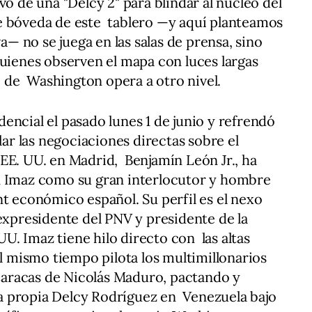
o de una "Delcy 2" para blindar al núcleo del
e bóveda de este tablero —y aquí planteamos
va— no se juega en las salas de prensa, sino
uienes observen el mapa con luces largas
 de Washington opera a otro nivel.
encial el pasado lunes 1 de junio y refrendó
lar las negociaciones directas sobre el
EE. UU. en Madrid, Benjamín León Jr., ha
n Imaz como su gran interlocutor y hombre
t económico español. Su perfil es el nexo
expresidente del PNV y presidente de la
. Imaz tiene hilo directo con las altas
al mismo tiempo pilota los multimillonarios
 Caracas de Nicolás Maduro, pactando y
a propia Delcy Rodríguez en Venezuela bajo