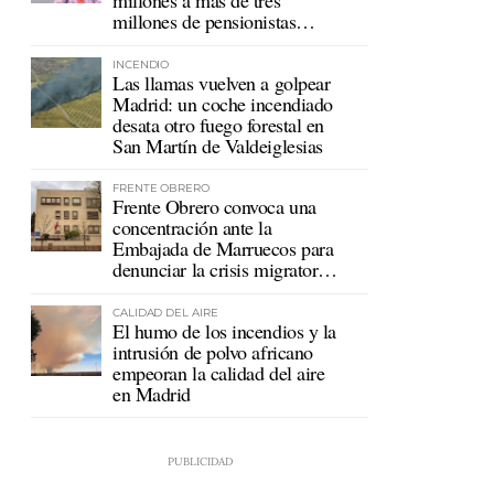
millones a más de tres
millones de pensionistas
mutualistas
INCENDIO
Las llamas vuelven a golpear
Madrid: un coche incendiado
desata otro fuego forestal en
San Martín de Valdeiglesias
FRENTE OBRERO
Frente Obrero convoca una
concentración ante la
Embajada de Marruecos para
denunciar la crisis migratoria
en Ceuta
CALIDAD DEL AIRE
El humo de los incendios y la
intrusión de polvo africano
empeoran la calidad del aire
en Madrid