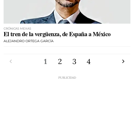
CRÓNICAS MEXAS
El tren de la vergüenza, de España a México
ALEJANDRO ORTEGA GARCÍA
Anterior
1
2
3
4
Siguien