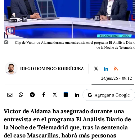
photo_camera
Clip de Víctor de Aldama durante una entrevista en el programa El Análisis Diario
de la Noche de Telemadrid
DIEGO DOMINGO RODRÍGUEZ
24/jun/26
- 09:12
Agregar a Google
Víctor de Aldama ha asegurado durante una
entrevista en el programa El Análisis Diario de
la Noche de Telemadrid que, tras la sentencia
del caso Mascarillas, habrá más personas