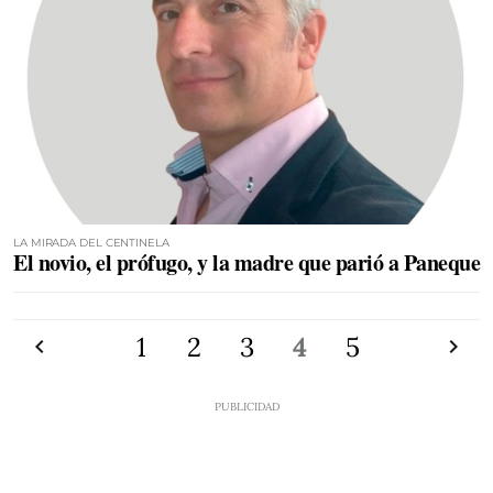
LA MIRADA DEL CENTINELA
El novio, el prófugo, y la madre que parió a Paneque
Anterior
1
2
3
4
5
Siguien