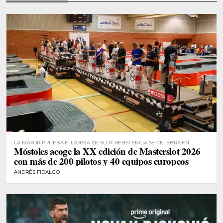
LA MAYOR PRUEBA EUROPEA DE SLOT RESISTENCIA SE CELEBRA EN
Móstoles acoge la XX edición de Masterslot 2026
MÓSTOLES
con más de 200 pilotos y 40 equipos europeos
ANDRÉS FIDALGO