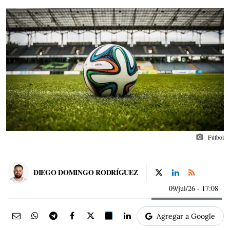
photo_camera
Fútbol
DIEGO DOMINGO RODRÍGUEZ
09/jul/26
- 17:08
Agregar a Google