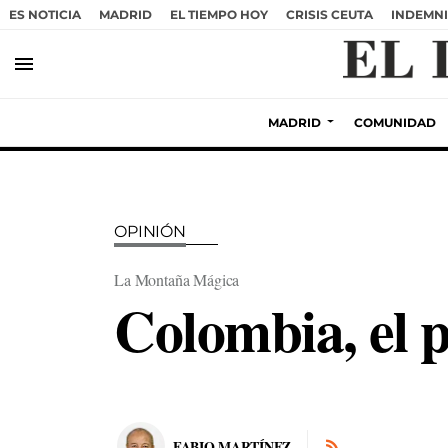
ES NOTICIA
MADRID
EL TIEMPO HOY
CRISIS CEUTA
INDEMNI
menu
MADRID
COMUNIDAD
OPINIÓN
La Montaña Mágica
Colombia, el p
FABIO MARTÍNEZ