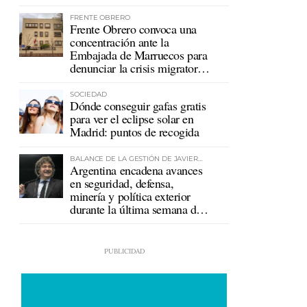
mutualistas
FRENTE OBRERO
Frente Obrero convoca una
concentración ante la
Embajada de Marruecos para
denunciar la crisis migratoria
en Ceuta
SOCIEDAD
Dónde conseguir gafas gratis
para ver el eclipse solar en
Madrid: puntos de recogida
BALANCE DE LA GESTIÓN DE JAVIER
Argentina encadena avances
MILEI
en seguridad, defensa,
minería y política exterior
durante la última semana de
Milei