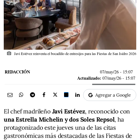
photo_camera
Javi Estévez reinventa el bocadillo de entresijos para las Fiestas de San Isidro 2026
REDACCIÓN
07/may/26
- 15:07
Actualizado:
07/may/26 - 15:07
Agregar a Google
El chef madrileño
Javi Estévez
, reconocido con
una Estrella Michelin y dos Soles Repsol
, ha
protagonizado este jueves una de las citas
gastronómicas más destacadas de las Fiestas de