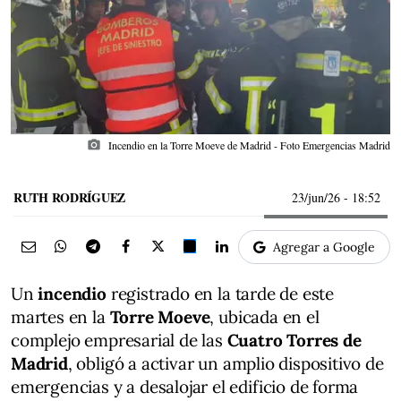
photo_camera
Incendio en la Torre Moeve de Madrid - Foto Emergencias Madrid
RUTH RODRÍGUEZ
23/jun/26
- 18:52
Agregar a Google
Un
incendio
registrado en la tarde de este
martes en la
Torre Moeve
, ubicada en el
complejo empresarial de las
Cuatro Torres de
Madrid
, obligó a activar un amplio dispositivo de
emergencias y a desalojar el edificio de forma