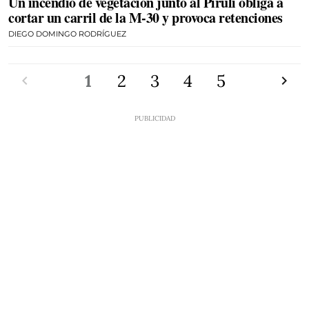
Un incendio de vegetación junto al Pirulí obliga a
cortar un carril de la M-30 y provoca retenciones
DIEGO DOMINGO RODRÍGUEZ
Anterior
1
2
3
4
5
Siguien