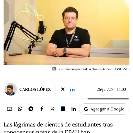
photo_camera
el-limonero-podcast_Antonio-Barbeito_DSC5580
CARLOS LÓPEZ
26/jun/25
- 11:33
Agregar a Google
Las lágrimas de cientos de estudiantes tras
conocer sus notas de la EBAU han