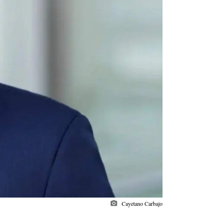
photo_camera
Cayetano Carbajo