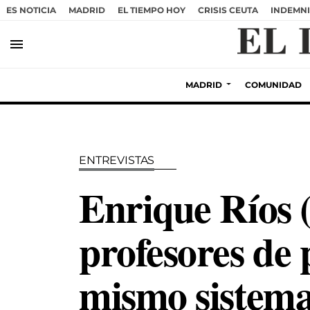
ES NOTICIA
MADRID
EL TIEMPO HOY
CRISIS CEUTA
INDEMNI
menu
MADRID
COMUNIDAD
ENTREVISTAS
Enrique Ríos 
profesores de 
mismo sistema