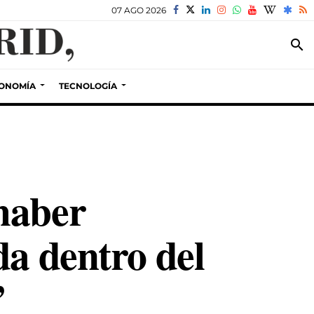
07 AGO 2026
search
ONOMÍA
TECNOLOGÍA
haber
da dentro del
”