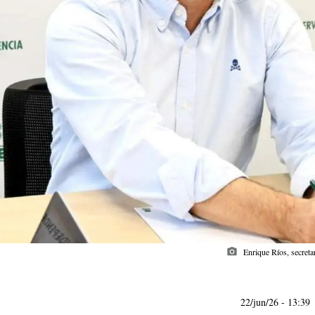
photo_camera
Enrique Ríos, secreta
22/jun/26
- 13:39