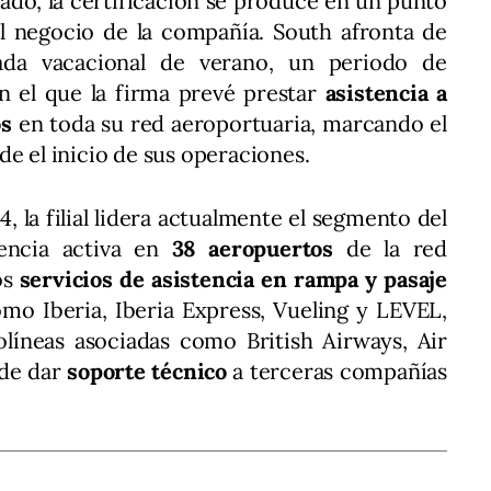
do, la certificación se produce en un punto
el negocio de la compañía. South afronta de
da vacacional de verano, un periodo de
 el que la firma prevé prestar
asistencia a
os
en toda su red aeroportuaria, marcando el
de el inicio de sus operaciones.
, la filial lidera actualmente el segmento del
encia activa en
38 aeropuertos
de la red
os
servicios de asistencia en rampa y pasaje
mo Iberia, Iberia Express, Vueling y LEVEL,
olíneas asociadas como British Airways, Air
 de dar
soporte técnico
a terceras compañías