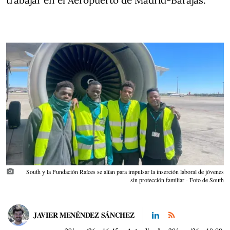
trabajar en el Aeropuerto de Madrid-Barajas.
photo_camera
South y la Fundación Raíces se alían para impulsar la inserción laboral de jóvenes
sin protección familiar - Foto de South
JAVIER MENÉNDEZ SÁNCHEZ