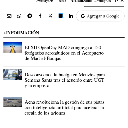
Actualizado:
29/may/26
- 16:45
29/may/26 - 18:08
Agregar a Google
+INFORMACIÓN
El XII OpenDay MAD congrega a 150
fotógrafos aeronáuticos en el Aeropuerto
de Madrid-Barajas
Desconvocada la huelga en Menzies para
Semana Santa tras el acuerdo entre UGT
y la empresa
Aena revoluciona la gestión de sus pistas
con inteligencia artificial para acelerar la
escala de los aviones