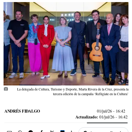
photo_camera
La delegada de Cultura, Turismo y Deporte, Marta Rivera de la Cruz, presenta la
tercera edición de la campaña ‘Refúgiate en la Cultura’
ANDRÉS FIDALGO
01/jul/26
- 16:42
Actualizado:
01/jul/26 - 16:42