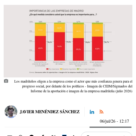
photo_camera
Los madrileños eligen a la empresa como el actor que más confianza genera para el
progreso social, por delante de los políticos - Imagen de CEIM/Sigmados del
Informe de la aportación e imagen de la empresa madrileña (julio 2026)
JAVIER MENÉNDEZ SÁNCHEZ
06/jul/26
- 12:17