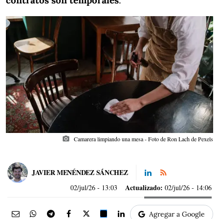
contratos son temporales
.
photo_camera
Camarera limpiando una mesa - Foto de Ron Lach de Pexels
JAVIER MENÉNDEZ SÁNCHEZ
Actualizado:
02/jul/26
- 13:03
02/jul/26 - 14:06
Agregar a Google