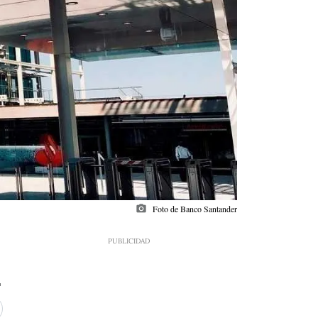
photo_camera
Foto de Banco Santander
1