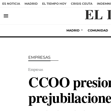
ES NOTICIA
MADRID
EL TIEMPO HOY
CRISIS CEUTA
INDEMNI
menu
MADRID
COMUNIDAD
EMPRESAS
Empresas
CCOO presiona
prejubilacione