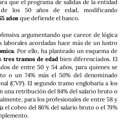
ra que el programa de salidas de la entidad
r de los 50 años de edad, modificando
55 años
que defiende el banco.
u ofensiva argumentando que carece de lógica
s laborales acordadas hace más de un lustro
ómica
. Por ello, ha planteado un esquema de
en
tres tramos de edad
bien diferenciados. El
ados de entre 50 y 54 años, para quienes se
bruto o un 74% más el 50% del denominado
nal (CVP). El segundo tramo englobaría a los
on una retribución del 84% del salario bruto o
nalmente, para los profesionales de entre 58 y
ija el cobro del 86% del salario bruto o el 79%
mplemento.