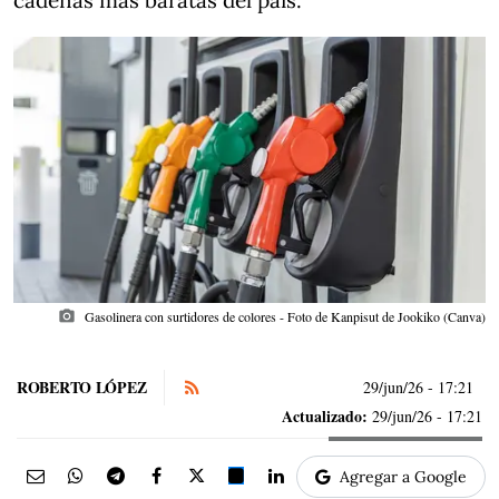
cadenas más baratas del país.
photo_camera
Gasolinera con surtidores de colores - Foto de Kanpisut de Jookiko (Canva)
ROBERTO LÓPEZ
29/jun/26
- 17:21
Actualizado:
29/jun/26 - 17:21
Agregar a Google