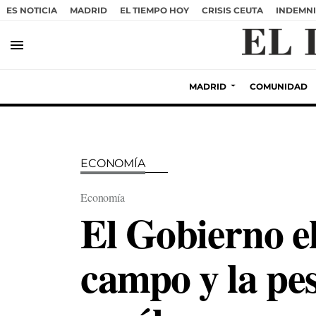
ES NOTICIA
MADRID
EL TIEMPO HOY
CRISIS CEUTA
INDEMNI
menu
MADRID
COMUNIDAD
ECONOMÍA
Economía
El Gobierno el
campo y la pes