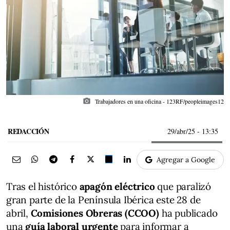
photo_camera
Trabajadores en una oficina - 123RF/peopleimages12
REDACCIÓN
29/abr/25
- 13:35
Agregar a Google
Tras el histórico
apagón eléctrico
que paralizó
gran parte de la Península Ibérica este 28 de
abril,
Comisiones Obreras (CCOO)
ha publicado
una
guía laboral urgente
para informar a