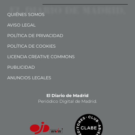
QUIÉNES SOMOS
AVISO LEGAL
POLÍTICA DE PRIVACIDAD
POLÍTICA DE COOKIES
LICENCIA CREATIVE COMMONS
PUBLICIDAD
ANUNCIOS LEGALES
El Diario de Madrid
Periódico Digital de Madrid.