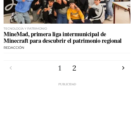
TECNOLOGÍA Y PATRIMONIO
MineMad, primera liga intermunicipal de
Minecraft para descubrir el patrimonio regional
REDACCIÓN
Anterior
1
2
Siguien