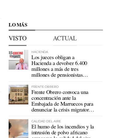
LO MÁS
VISTO
ACTUAL
HACIENDA
Los jueces obligan a
Hacienda a devolver 6.400
millones a más de tres
millones de pensionistas
mutualistas
FRENTE OBRERO
Frente Obrero convoca una
concentración ante la
Embajada de Marruecos para
denunciar la crisis migratoria
en Ceuta
CALIDAD DEL AIRE
El humo de los incendios y la
intrusión de polvo africano