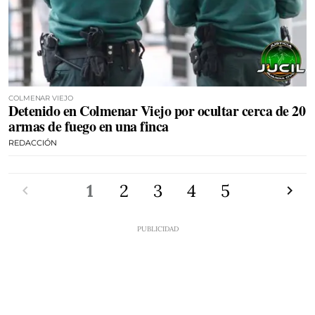
COLMENAR VIEJO
Detenido en Colmenar Viejo por ocultar cerca de 20
armas de fuego en una finca
REDACCIÓN
Anterior
1
2
3
4
5
Siguien