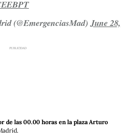
dfCEEBPT
drid (@EmergenciasMad)
June 28,
r de las 00.00 horas en la plaza Arturo
Madrid.