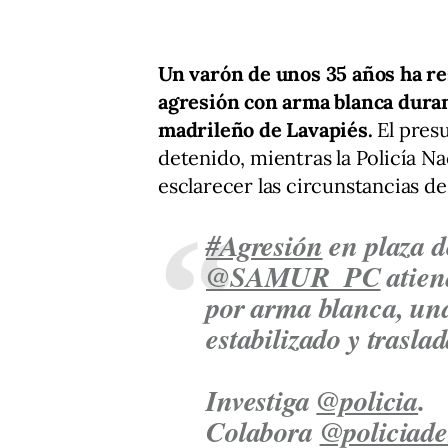
Un varón de unos 35 años ha re
agresión con arma blanca duran
madrileño de Lavapiés.
El pres
detenido, mientras la Policía Na
esclarecer las circunstancias de
#Agresión
en plaza d
@SAMUR_PC
atien
por arma blanca, una
estabilizado y trasla
Investiga
@policia
.
Colabora
@policiad