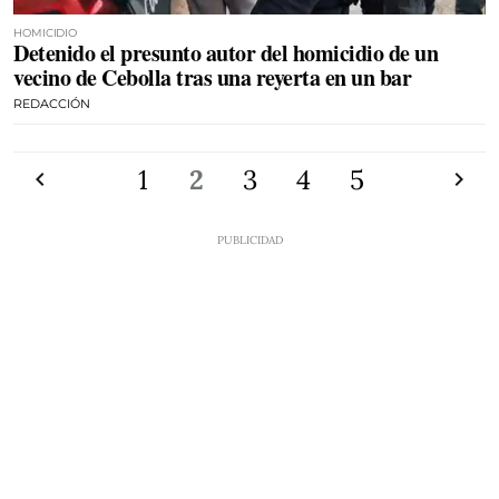
HOMICIDIO
Detenido el presunto autor del homicidio de un
vecino de Cebolla tras una reyerta en un bar
REDACCIÓN
Anterior
1
2
3
4
5
Siguien