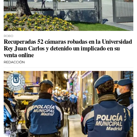
ROBO
Recuperadas 52 cámaras robadas en la Universidad
Rey Juan Carlos y detenido un implicado en su
venta online
REDACCIÓN