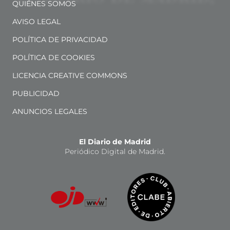
QUIÉNES SOMOS
AVISO LEGAL
POLÍTICA DE PRIVACIDAD
POLÍTICA DE COOKIES
LICENCIA CREATIVE COMMONS
PUBLICIDAD
ANUNCIOS LEGALES
El Diario de Madrid
Periódico Digital de Madrid.