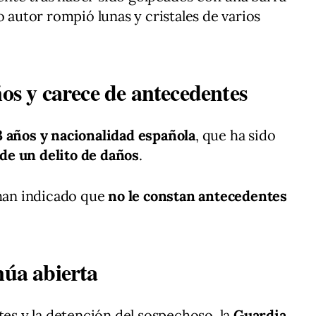
o autor rompió lunas y cristales de varios
ños y carece de antecedentes
 años y nacionalidad española
, que ha sido
de un delito de daños
.
 han indicado que
no le constan antecedentes
núa abierta
tes y la detención del sospechoso, la
Guardia