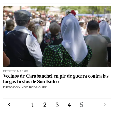
DISTRITOS MADRID
Vecinos de Carabanchel en pie de guerra contra las
largas fiestas de San Isidro
DIEGO DOMINGO RODRÍGUEZ
Anterior
1
2
3
4
5
Siguien