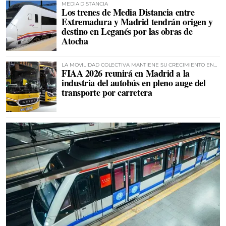
MEDIA DISTANCIA
Los trenes de Media Distancia entre
Extremadura y Madrid tendrán origen y
destino en Leganés por las obras de
Atocha
LA MOVILIDAD COLECTIVA MANTIENE SU CRECIMIENTO EN
FIAA 2026 reunirá en Madrid a la
ESPAÑA
industria del autobús en pleno auge del
transporte por carretera