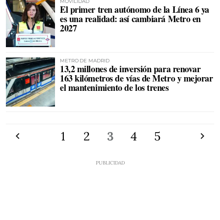
MOVILIDAD
El primer tren autónomo de la Línea 6 ya
es una realidad: así cambiará Metro en
2027
METRO DE MADRID
13,2 millones de inversión para renovar
163 kilómetros de vías de Metro y mejorar
el mantenimiento de los trenes
Anterior
1
2
3
4
5
Siguien