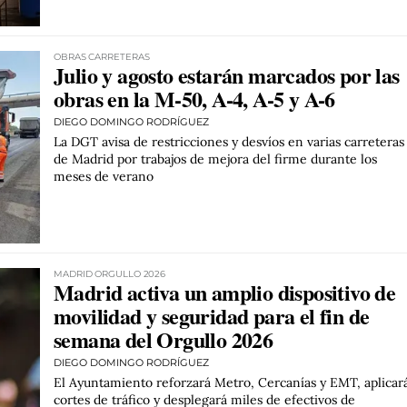
OBRAS CARRETERAS
Julio y agosto estarán marcados por las
obras en la M-50, A-4, A-5 y A-6
DIEGO DOMINGO RODRÍGUEZ
La DGT avisa de restricciones y desvíos en varias carreteras
de Madrid por trabajos de mejora del firme durante los
meses de verano
MADRID ORGULLO 2026
Madrid activa un amplio dispositivo de
movilidad y seguridad para el fin de
semana del Orgullo 2026
DIEGO DOMINGO RODRÍGUEZ
El Ayuntamiento reforzará Metro, Cercanías y EMT, aplicar
cortes de tráfico y desplegará miles de efectivos de