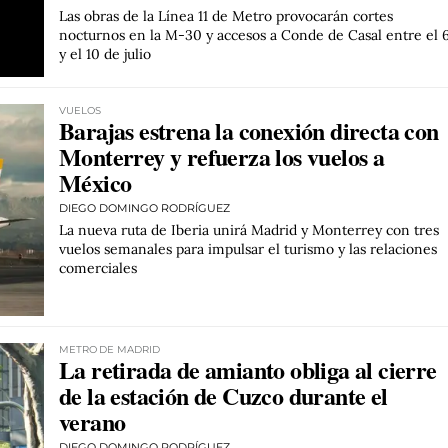
Las obras de la Línea 11 de Metro provocarán cortes
nocturnos en la M-30 y accesos a Conde de Casal entre el 
y el 10 de julio
VUELOS
Barajas estrena la conexión directa con
Monterrey y refuerza los vuelos a
México
DIEGO DOMINGO RODRÍGUEZ
La nueva ruta de Iberia unirá Madrid y Monterrey con tres
vuelos semanales para impulsar el turismo y las relaciones
comerciales
METRO DE MADRID
La retirada de amianto obliga al cierre
de la estación de Cuzco durante el
verano
DIEGO DOMINGO RODRÍGUEZ