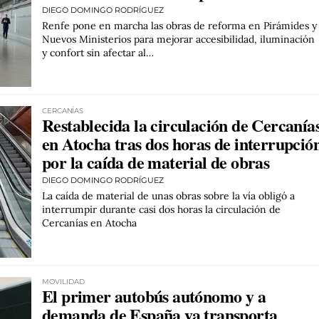
DIEGO DOMINGO RODRÍGUEZ
Renfe pone en marcha las obras de reforma en Pirámides y
Nuevos Ministerios para mejorar accesibilidad, iluminación
y confort sin afectar al…
CERCANÍAS
Restablecida la circulación de Cercanía
en Atocha tras dos horas de interrupció
por la caída de material de obras
DIEGO DOMINGO RODRÍGUEZ
La caída de material de unas obras sobre la vía obligó a
interrumpir durante casi dos horas la circulación de
Cercanías en Atocha
MOVILIDAD
El primer autobús autónomo y a
demanda de España ya transporta