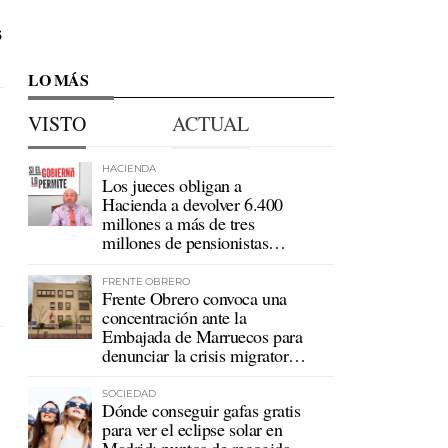
6
LO MÁS
VISTO
ACTUAL
HACIENDA
Los jueces obligan a
Hacienda a devolver 6.400
millones a más de tres
millones de pensionistas
mutualistas
FRENTE OBRERO
Frente Obrero convoca una
concentración ante la
Embajada de Marruecos para
denunciar la crisis migratoria
en Ceuta
SOCIEDAD
Dónde conseguir gafas gratis
para ver el eclipse solar en