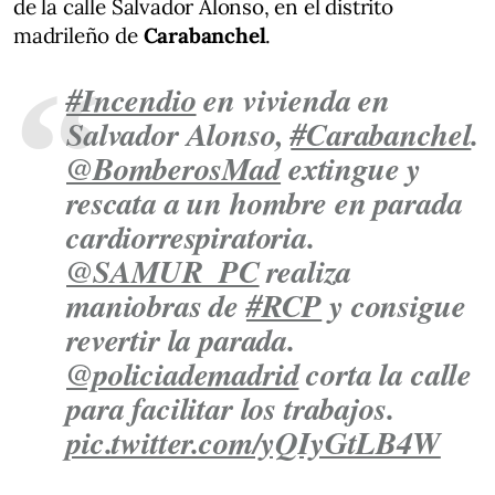
de la calle Salvador Alonso, en el distrito
madrileño de
Carabanchel
.
#Incendio
en vivienda en
Salvador Alonso,
#Carabanchel
.
@BomberosMad
extingue y
rescata a un hombre en parada
cardiorrespiratoria.
@SAMUR_PC
realiza
maniobras de
#RCP
y consigue
revertir la parada.
@policiademadrid
corta la calle
para facilitar los trabajos.
pic.twitter.com/yQIyGtLB4W