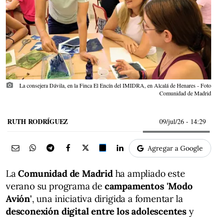
photo_camera
La consejera Dávila, en la Finca El Encín del IMIDRA, en Alcalá de Henares - Foto
Comunidad de Madrid
RUTH RODRÍGUEZ
09/jul/26
- 14:29
Agregar a Google
La
Comunidad de Madrid
ha ampliado este
verano su programa de
campamentos 'Modo
Avión'
, una iniciativa dirigida a fomentar la
desconexión digital entre los adolescentes
y